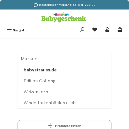
Kostenloser Versand ab CHF 200.00
Zum Hauptinhalt springen
Du hast 0 Produkte
Navigation
Marken
babystrauss.de
Edition Gollong
Weizenkorn
Windeltortenbäckerei.ch
Produkte filtern