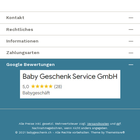
Kontakt
Rechtliches
Informationen
Zahlungsarten
Google Bewertungen
Alle Preise inkl. gesetzl. Mehrwertsteuer zzgl.
Versandkosten
und ggf.
Nachnahmegebühren, wenn nicht anders angegeben.
© 2021 babygeschenk.ch - Alle Rechte vorbehalten. Theme by
ThemeWare®