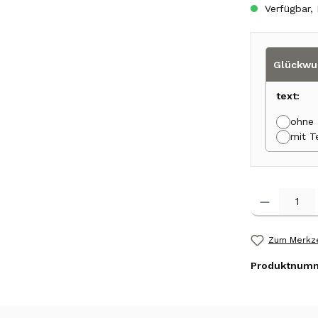
Verfügbar, 
Glückwu
text:
ohne 
mit T
Produkt Anzah
Zum Merkze
Produktnum