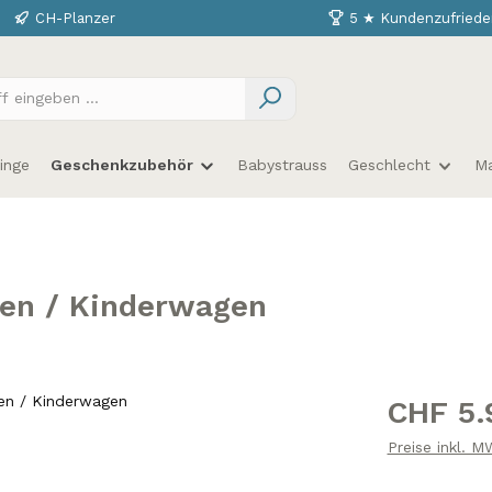
CH-Planzer
5 ★ Kundenzufriede
inge
Geschenkzubehör
Babystrauss
Geschlecht
M
en / Kinderwagen
Regulärer Prei
CHF 5.
Preise inkl. 