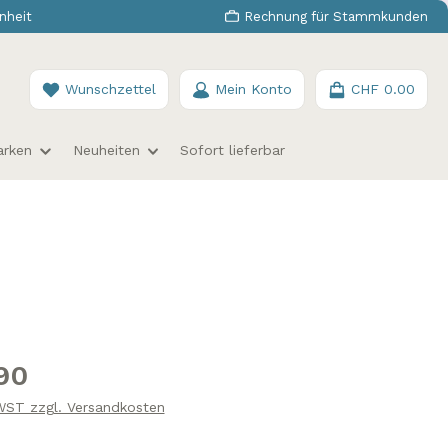
nheit
Rechnung für Stammkunden
Du hast 0 Produkte auf dem Merkzettel
Wunschzettel
Mein Konto
CHF 0.00
arken
Neuheiten
Sofort lieferbar
s:
90
MWST zzgl. Versandkosten