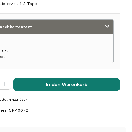
Lieferzeit 1-3 Tage
nschkartentext
Text
ext
l: Gib den gewünschten Wert ein oder benutze die Schaltflächen 
In den Warenkorb
ttel hinzufügen
mer:
GK-10072