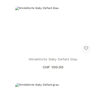
Windeltorte Baby Elefant blau
CHF 100.00
Regulärer Preis: