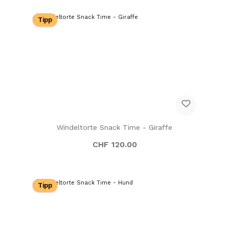
Tipp
Windeltorte Snack Time - Giraffe
CHF 120.00
Regulärer Preis:
Tipp