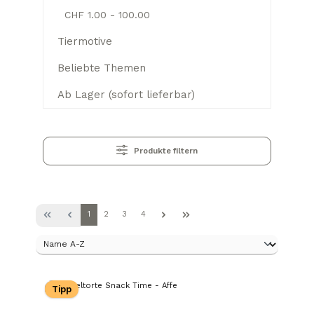
CHF 1.00 - 100.00
Tiermotive
Beliebte Themen
Ab Lager (sofort lieferbar)
Produkte filtern
Seite
Seite
Seite
Seite
1
2
3
4
Tipp