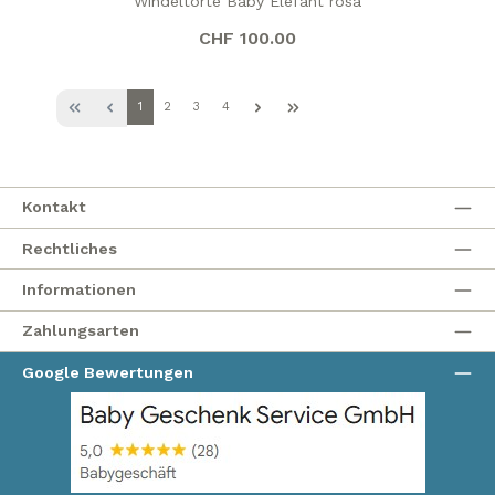
Windeltorte Baby Elefant rosa
CHF 100.00
Regulärer Preis:
Seite
Seite
Seite
Seite
1
2
3
4
Kontakt
Rechtliches
Informationen
Zahlungsarten
Google Bewertungen