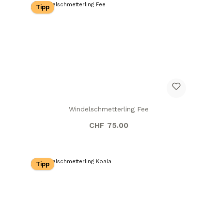
Tipp
Windelschmetterling Fee
CHF 75.00
Regulärer Preis:
Tipp