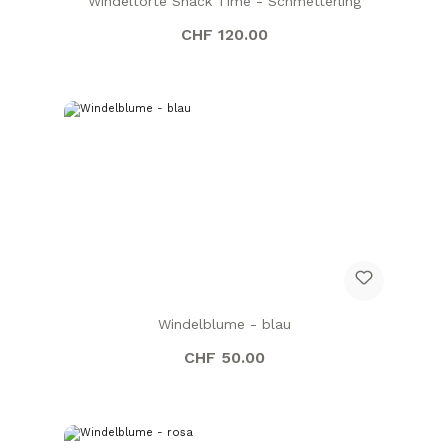
Windeltorte Snack Time - Schmetterling
CHF 120.00
Regulärer Preis:
Windelblume - blau
CHF 50.00
Regulärer Preis: