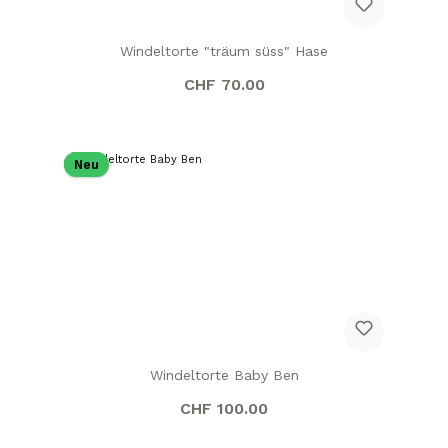
Windeltorte "träum süss" Hase
CHF 70.00
Regulärer Preis:
Neu
Windeltorte Baby Ben
CHF 100.00
Regulärer Preis: