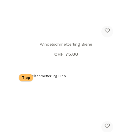
Windelschmetterling Biene
CHF 75.00
Regulärer Preis:
Tipp