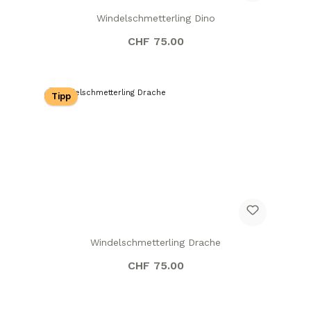
Windelschmetterling Dino
CHF 75.00
Regulärer Preis:
Tipp
Windelschmetterling Drache
CHF 75.00
Regulärer Preis: