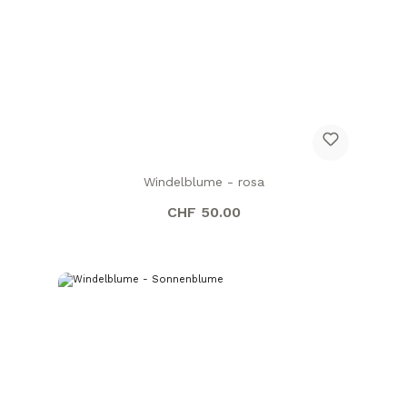
Windelblume - rosa
CHF 50.00
Regulärer Preis: