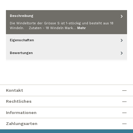
Beschreibung
Die Windeltorte der Grösse S ist 1-stöckig und besteht aus 18
Windeln. Zutaten - 18 Windeln Mark…
Mehr
Eigenschaften
Bewertungen
Kontakt
Rechtliches
Informationen
Zahlungsarten