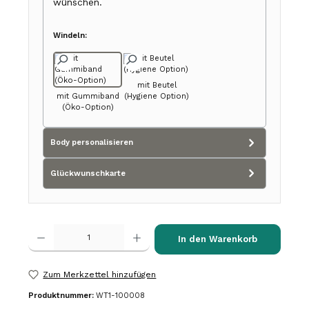
wünschen.
Windeln:
mit Beutel
mit Gummiband
(Hygiene Option)
(Öko-Option)
Body personalisieren
Glückwunschkarte
Produkt Anzahl: Gib den gewünschten Wert ein oder benutze die Schalt
In den Warenkorb
Zum Merkzettel hinzufügen
Produktnummer:
WT1-100008