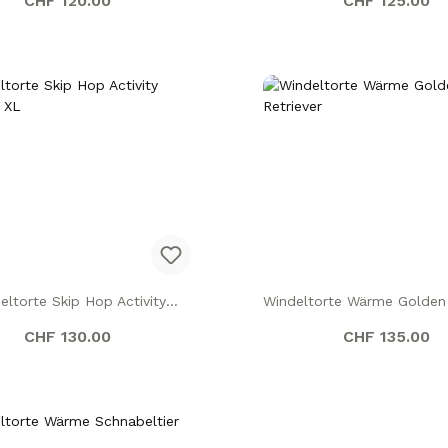
CHF 120.00
CHF 125.00
eltorte Skip Hop Activity
Windeltorte Wärme Golden 
Kanguru XL
Regulärer Preis:
Regulärer Pr
CHF 130.00
CHF 135.00