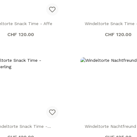
ltorte Snack Time - Affe
Windeltorte Snack Time 
Regulärer Preis:
Regulärer Pr
CHF 120.00
CHF 120.00
ndeltorte Snack Time -
Windeltorte Nachtfreund
Schmetterling
Regulärer Preis:
Regulärer Pr