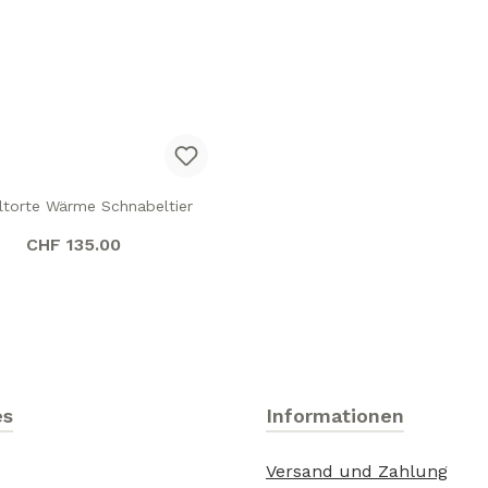
ltorte Wärme Schnabeltier
Regulärer Preis:
CHF 135.00
es
Informationen
Versand und Zahlung