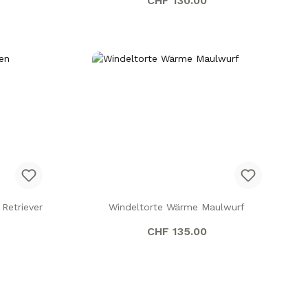
CHF 130.00
Retriever
Windeltorte Wärme Maulwurf
eis:
Regulärer Preis:
CHF 135.00