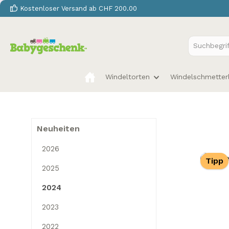
Kostenloser Versand ab CHF 200.00
 Hauptinhalt springen
Zur Suche springen
Zur Hauptnavigation springen
Windeltorten
Windelschmetter
Neuheiten
2026
Tipp
2025
2024
2023
2022