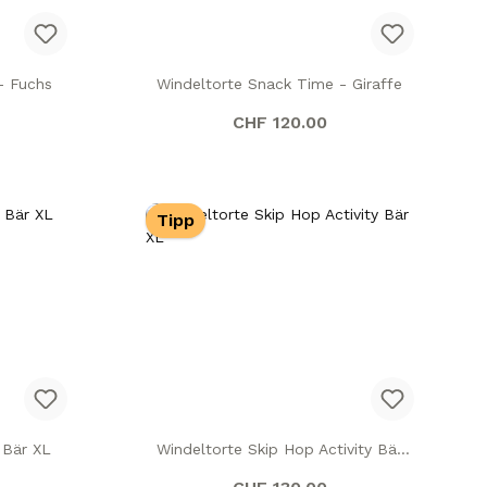
- Fuchs
Windeltorte Snack Time - Giraffe
eis:
Regulärer Preis:
CHF 120.00
Tipp
 Bär XL
Windeltorte Skip Hop Activity Bär
XL
eis:
Regulärer Preis: