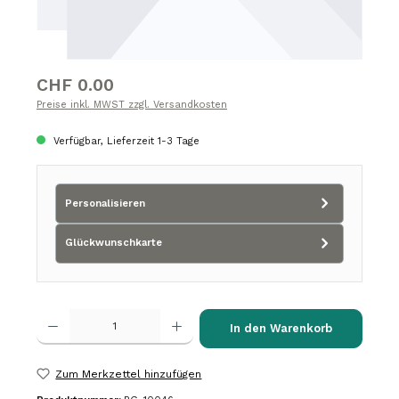
Regulärer Preis:
CHF 0.00
Preise inkl. MWST zzgl. Versandkosten
Verfügbar, Lieferzeit 1-3 Tage
Personalisieren
Glückwunschkarte
Produkt Anzahl: Gib den gewünschten Wert ein oder benutze die Schalt
In den Warenkorb
Zum Merkzettel hinzufügen