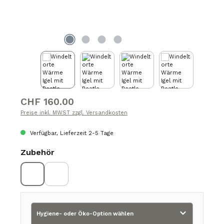
Regulärer Preis:
CHF 160.00
Preise inkl. MWST zzgl. Versandkosten
Verfügbar, Lieferzeit 2-5 Tage
auswählen
Zubehör
Beatle
Lokomotive
Hygiene- oder Öko-Option wählen