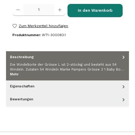
Produkt Anzahl: Gib den gewünschten Wert ein oder benutze die Schalt
In den Warenkorb
Zum Merkzettel hinzufügen
Produktnummer:
WT1-300083.1
Beschreibung
Die Windeltorte der Grösse L ist 2-stöckig und besteht aus 54
Windeln. Zutaten 54 Windeln Marke Pampers Grösse 3 1 Baby Bo…
Mehr
Eigenschaften
Bewertungen