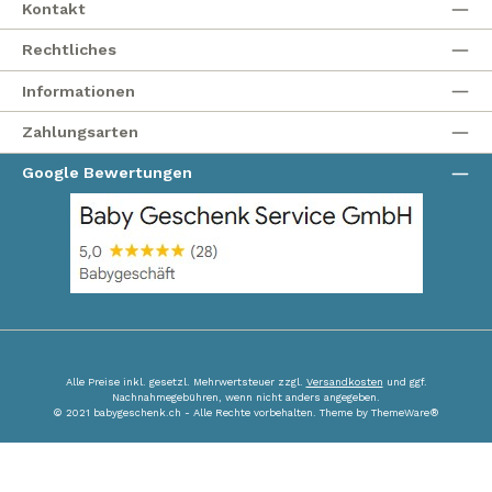
Kontakt
Rechtliches
Informationen
Zahlungsarten
Google Bewertungen
Alle Preise inkl. gesetzl. Mehrwertsteuer zzgl.
Versandkosten
und ggf.
Nachnahmegebühren, wenn nicht anders angegeben.
© 2021 babygeschenk.ch - Alle Rechte vorbehalten. Theme by
ThemeWare®